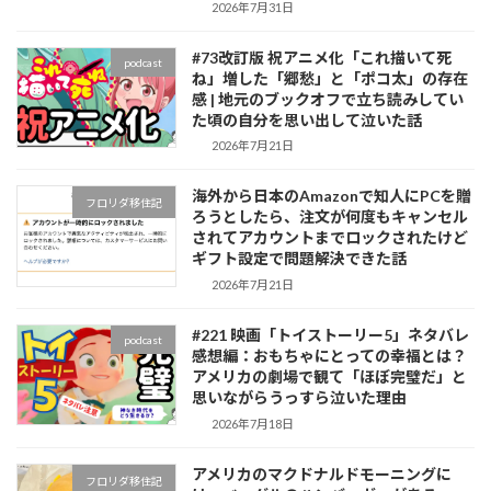
2026年7月31日
#73改訂版 祝アニメ化「これ描いて死
podcast
ね」増した「郷愁」と「ポコ太」の存在
感 | 地元のブックオフで立ち読みしてい
た頃の自分を思い出して泣いた話
2026年7月21日
海外から日本のAmazonで知人にPCを贈
フロリダ移住記
ろうとしたら、注文が何度もキャンセル
されてアカウントまでロックされたけど
ギフト設定で問題解決できた話
2026年7月21日
#221 映画「トイストーリー5」ネタバレ
podcast
感想編：おもちゃにとっての幸福とは？
アメリカの劇場で観て「ほぼ完璧だ」と
思いながらうっすら泣いた理由
2026年7月18日
アメリカのマクドナルドモーニングに
フロリダ移住記