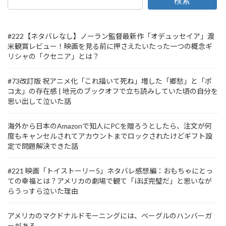
検索
#222【ネタバレなし】ノーラン監督最新作「オデュッセイア」渡
米観賞レビュー！映画を見る前に押さえたいたった一つの概念ギ
リシャの「クセニア」とは？
#73改訂版 祝アニメ化「これ描いて死ね」増した「郷愁」と「ポ
コ太」の存在感 | 地元のブックオフで立ち読みしていた頃の自分を
思い出して泣いた話
海外から日本のAmazonで知人にPCを贈ろうとしたら、注文が何
度もキャンセルされてアカウントまでロックされたけどギフト設
定で問題解決できた話
#221 映画「トイストーリー5」ネタバレ感想編：おもちゃにとっ
ての幸福とは？アメリカの劇場で観て「ほぼ完璧だ」と思いなが
らうっすら泣いた理由
アメリカのマクドナルドモーニングには、ベーグルのハンバーガ
ーがある。