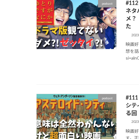
#1
podcast
ネタ
メ？
た
202
映画好
想を話して
si=al
#1
podcast
シテ
る回
202
映画好
す。正