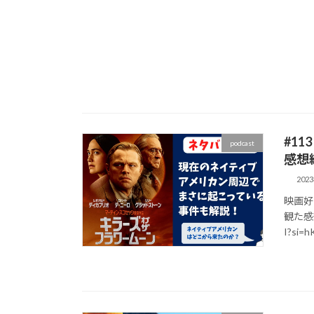
#1
podcast
感想
202
映画好
観た感想
I?si=