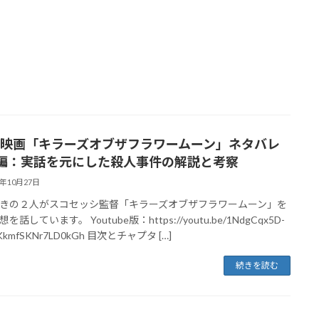
13 映画「キラーズオブザフラワームーン」ネタバレ
編：実話を元にした殺人事件の解説と考察
3年10月27日
きの２人がスコセッシ監督「キラーズオブザフラワームーン」を
を話しています。 Youtube版：https://youtu.be/1NdgCqx5D-
hKkmfSKNr7LD0kGh 目次とチャプタ […]
続きを読む