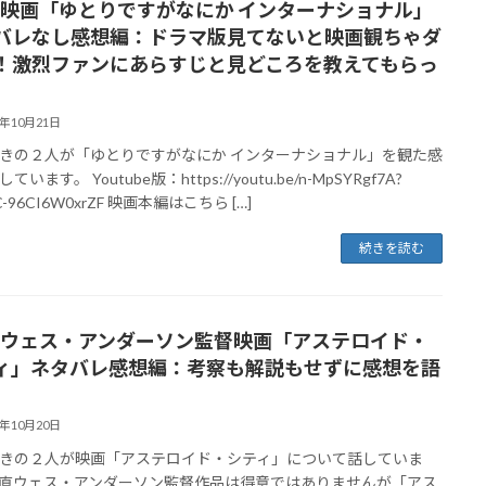
12 映画「ゆとりですがなにか インターナショナル」
バレなし感想編：ドラマ版見てないと映画観ちゃダ
！激烈ファンにあらすじと見どころを教えてもらっ
3年10月21日
きの２人が「ゆとりですがなにか インターナショナル」を観た感
います。 Youtube版：https://youtu.be/n-MpSYRgf7A?
nC-96CI6W0xrZF 映画本編はこちら […]
続きを読む
11 ウェス・アンダーソン監督映画「アステロイド・
ィ」ネタバレ感想編：考察も解説もせずに感想を語
3年10月20日
きの２人が映画「アステロイド・シティ」について話していま
直ウェス・アンダーソン監督作品は得意ではありませんが「アス