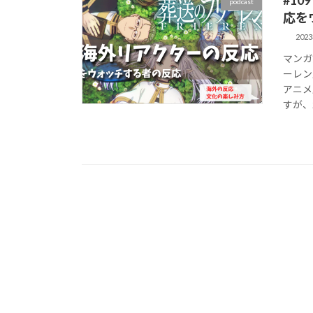
podcast
応を
202
マンガ
ーレン
アニメ
すが、2