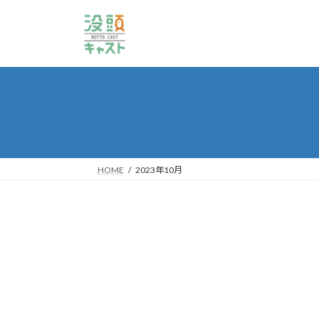
コ
ナ
ン
ビ
テ
ゲ
ン
ー
ツ
シ
へ
ョ
ス
ン
キ
に
ッ
移
プ
動
HOME
2023年10月