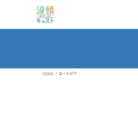
コ
ナ
ン
ビ
テ
ゲ
ン
ー
ツ
シ
へ
ョ
ス
ン
キ
に
ッ
移
プ
動
HOME
ユートピア