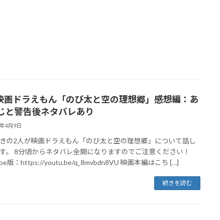
5 映画ドラえもん「のび太と空の理想郷」感想編：あ
じと警告後ネタバレあり
3年4月9日
きの2人が映画ドラえもん「のび太と空の理想郷」について話し
す。 8分頃からネタバレ全開になりますのでご注意ください！
be版：https://youtu.be/q_8mvbdn8VU 映画本編はこち […]
続きを読む