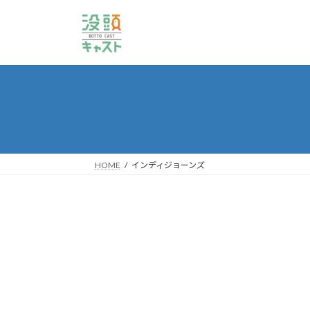
コ
ナ
ン
ビ
テ
ゲ
ン
ー
ツ
シ
へ
ョ
ス
ン
キ
に
ッ
移
プ
動
HOME
インディジョーンズ